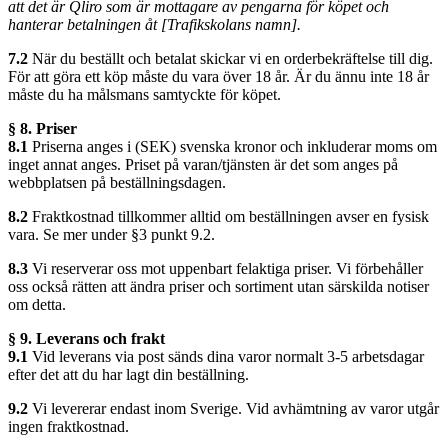
att det är Qliro som är mottagare av pengarna för köpet och
hanterar betalningen åt [Trafikskolans namn].
7.2
När du beställt och betalat skickar vi en orderbekräftelse till dig.
För att göra ett köp måste du vara över 18 år. Är du ännu inte 18 år
måste du ha målsmans samtyckte för köpet.
§ 8. Priser
8.1
Priserna anges i (SEK) svenska kronor och inkluderar moms om
inget annat anges. Priset på varan/tjänsten är det som anges på
webbplatsen på beställningsdagen.
8.2
Fraktkostnad tillkommer alltid om beställningen avser en fysisk
vara. Se mer under §3 punkt 9.2.
8.3
Vi reserverar oss mot uppenbart felaktiga priser. Vi förbehåller
oss också rätten att ändra priser och sortiment utan särskilda notiser
om detta.
§ 9. Leverans och frakt
9.1
Vid leverans via post sänds dina varor normalt 3-5 arbetsdagar
efter det att du har lagt din beställning.
9.2
Vi levererar endast inom Sverige. Vid avhämtning av varor utgår
ingen fraktkostnad.