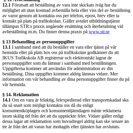
12.1
Förutsatt att beställning av vara inte skickats iväg har du
möjlighet att utan kostnad avbeställa hela eller viss del av beställning
av varor genom att kontakta oss per telefon, epost, brev eller ta
kontakt på plats på trafikskolan. Gäller avtalet utbildningstjänst
tillämpas STR:s praxis angående ersättning och återbetalning vid
avbeställning m.m. Du finner denna praxis på
www.str.se
§ 13 Behandling av personuppgifter
13.1
I samband med att du beställer en vara eller tjänst på vår
hemsida eller på plats hos oss på trafikskolan godkänner du att
IKUS Trafikskola AB registrerar och elektroniskt lagrar de
personuppgifter som du lämnar i samband med beställningen.
Uppgifterna kommer att användas för administration av din
beställning. Dina uppgifter kommer aldrig lämnas vidare. Mer
information om vår behandling av dina personuppgifter finner du på
vår hemsida.
§ 14. Reklamation
14.1
Om en vara är felaktig, felexpedierad eller transportskadad ska
du så snart som möjligt kontakta oss då du enligt
konsumentköplagen och konsumenttjänstlagen måste reklamera
inom skälig tid från det att du upptäckte felet. Vidare gäller enligt
dessa lagar att reklamation som huvudregel aldrig kan ske senare än
tre år från det att varan har mottagits eller tjänsten har avslutats.