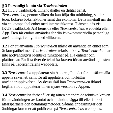
§ 3 Personligt konto via
Teoricentralen
3.1
IKUS Trafikskola tillhandahåller en digital tjänst,
Teoricentralen
, genom vilken du kan följa din utbildning, studera
teori, boka/avboka lektioner samt din ekonomi. Detta innehåll når du
via en kompatibel enhet med internetåtkomst. Tjänsten nås via
IKUS Trafikskola AB hemsida eller
Teoricentralens
webbsida eller
App. Den får endast användas för din icke-kommersiella personliga
användning, i enlighet med villkoren.
3.2
För att använda
Teoricentralen
måste du använda en enhet som
är kompatibel med
Teoricentralens
tekniska krav.
Teoricentralen
har
inte nödvändigtvis identiska funktioner på alla enheter och
plattformar. En lista över de tekniska kraven för att använda tjänsten
finns på Teoricentralens webbplats.
3.3
Teoricentralen
uppdaterar sin App regelbundet för att säkerställa
appens säkerhet, samt för att uppdatera och förbättra
användarupplevelsen. Av dessa skäl kan
Teoricentralen
ibland
begära att du uppdaterar till en nyare version av Appen.
3.4
Teoricentralen
förbehåller sig rätten att ändra de tekniska kraven
för användningen av kontot och att ändra, lägga till eller ta bort
affärspartners och betalningsmetoder. Sådana anpassningar och
ändringar kommer att publiceras på
Teoricentralens
webbplats.