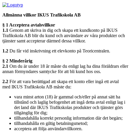
Allmänna villkor IKUS Trafikskola AB
§ 1 Acceptera avtalsvillkor
1.1
Genom att skriva in dig och skapa ett kundkonto på IKUS
Trafikskola AB blir du kund och användare av våra produkter och
tjänster samt accepterar därmed dessa villkor.
1.2
Du får vid inskrivning ett elevkonto på Teoricentralen.
§ 2 Minderårig
2.1
Om du är under 18 år måste du enligt lag ha dina föräldrars eller
annan förmyndares samtycke för att bli kund hos oss.
2.2
För att vara berättigad att skapa ett konto eller ingå ett avtal
med IKUS Trafikskola AB måste du:
vara minst arton (18) år gammal och/eller på annat sätt ha
tillstånd och laglig befogenhet att ingå detta avtal enligt lag i
det land där IKUS Trafikskolas produkter och tjänster görs
tillgänglig för dig;
tillhandahålla korrekt personlig information där det begärs;
tillhandahålla en giltig betalningsmetod;
acceptera att följa användarvillkoren.