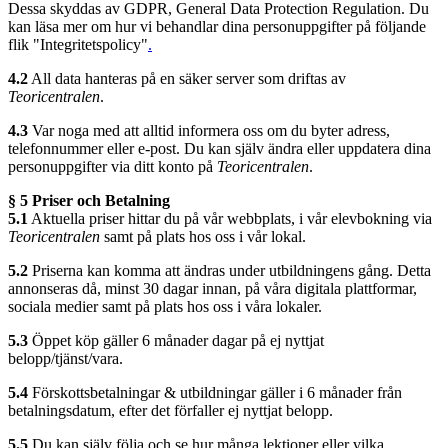
Dessa skyddas av GDPR, General Data Protection Regulation. Du
kan läsa mer om hur vi behandlar dina personuppgifter på följande
flik "Integritetspolicy"
.
4.2
All data hanteras på en säker server som driftas av
Teoricentralen
.
4.3
Var noga med att alltid informera oss om du byter adress,
telefonnummer eller e-post. Du kan själv ändra eller uppdatera dina
personuppgifter via ditt konto på
Teoricentralen
.
§ 5 Priser och Betalning
5.1
Aktuella priser hittar du på vår webbplats, i vår elevbokning via
Teoricentralen
samt på plats hos oss i vår lokal.
5.2
Priserna kan komma att ändras under utbildningens gång. Detta
annonseras då, minst 30 dagar innan, på våra digitala plattformar,
sociala medier samt på plats hos oss i våra lokaler.
5.3
Öppet köp gäller 6 månader dagar på ej nyttjat
belopp/tjänst/vara.
5.4
Förskottsbetalningar & utbildningar gäller i 6 månader från
betalningsdatum, efter det förfaller ej nyttjat belopp.
5.5
Du kan själv följa och se hur många lektioner eller vilka