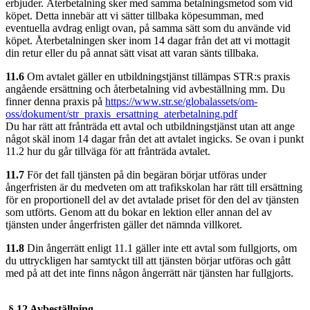
erbjuder. Återbetalning sker med samma betalningsmetod som vid
köpet. Detta innebär att vi sätter tillbaka köpesumman, med
eventuella avdrag enligt ovan, på samma sätt som du använde vid
köpet. Återbetalningen sker inom 14 dagar från det att vi mottagit
din retur eller du på annat sätt visat att varan sänts tillbaka.
11.6
Om avtalet gäller en utbildningstjänst tillämpas STR:s praxis
angående ersättning och återbetalning vid avbeställning mm. Du
finner denna praxis på
https://www.str.se/globalassets/om-
oss/dokument/str_praxis_ersattning_aterbetalning.pdf
Du har rätt att frånträda ett avtal och utbildningstjänst utan att ange
något skäl inom 14 dagar från det att avtalet ingicks. Se ovan i punkt
11.2 hur du går tillväga för att frånträda avtalet.
11.7
För det fall tjänsten på din begäran börjar utföras under
ångerfristen är du medveten om att trafikskolan har rätt till ersättning
för en proportionell del av det avtalade priset för den del av tjänsten
som utförts. Genom att du bokar en lektion eller annan del av
tjänsten under ångerfristen gäller det nämnda villkoret.
11.8
Din ångerrätt enligt 11.1 gäller inte ett avtal som fullgjorts, om
du uttryckligen har samtyckt till att tjänsten börjar utföras och gått
med på att det inte finns någon ångerrätt när tjänsten har fullgjorts.
§ 12 Avbeställning