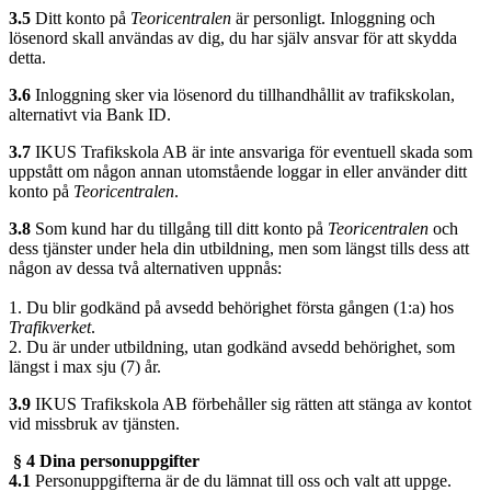
3.5
Ditt konto på
Teoricentralen
är personligt. Inloggning och
lösenord skall användas av dig, du har själv ansvar för att skydda
detta.
3.6
Inloggning sker via lösenord du tillhandhållit av trafikskolan,
alternativt via Bank ID.
3.7
IKUS Trafikskola AB är inte ansvariga för eventuell skada som
uppstått om någon annan utomstående loggar in eller använder ditt
konto på
Teoricentralen
.
3.8
Som kund har du tillgång till ditt konto på
Teoricentralen
och
dess tjänster under hela din utbildning, men som längst tills dess att
någon av dessa två alternativen uppnås:
1. Du blir godkänd på avsedd behörighet första gången (1:a) hos
Trafikverket
.
2. Du är under utbildning, utan godkänd avsedd behörighet, som
längst i max sju (7) år.
3.9
IKUS Trafikskola AB förbehåller sig rätten att stänga av kontot
vid missbruk av tjänsten.
§ 4 Dina personuppgifter
4.1
Personuppgifterna är de du lämnat till oss och valt att uppge.