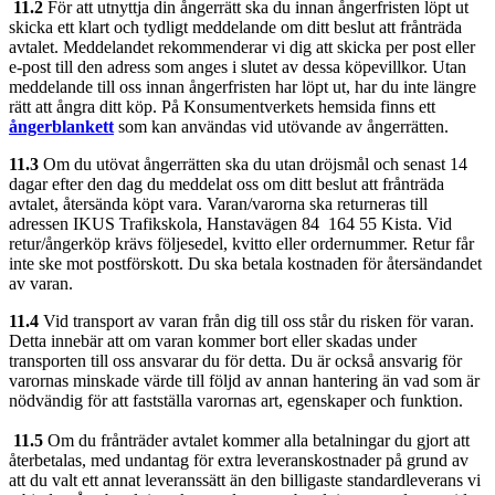
11.2
För att utnyttja din ångerrätt ska du innan ångerfristen löpt ut
skicka ett klart och tydligt meddelande om ditt beslut att frånträda
avtalet. Meddelandet rekommenderar vi dig att skicka per post eller
e-post till den adress som anges i slutet av dessa köpevillkor. Utan
meddelande till oss innan ångerfristen har löpt ut, har du inte längre
rätt att ångra ditt köp. På Konsumentverkets hemsida finns ett
ångerblankett
som kan användas vid utövande av ångerrätten.
11.3
Om du utövat ångerrätten ska du utan dröjsmål och senast 14
dagar efter den dag du meddelat oss om ditt beslut att frånträda
avtalet, återsända köpt vara. Varan/varorna ska returneras till
adressen IKUS Trafikskola, Hanstavägen 84 164 55 Kista. Vid
retur/ångerköp krävs följesedel, kvitto eller ordernummer. Retur får
inte ske mot postförskott. Du ska betala kostnaden för återsändandet
av varan.
11.4
Vid transport av varan från dig till oss står du risken för varan.
Detta innebär att om varan kommer bort eller skadas under
transporten till oss ansvarar du för detta. Du är också ansvarig för
varornas minskade värde till följd av annan hantering än vad som är
nödvändig för att fastställa varornas art, egenskaper och funktion.
11.5
Om du frånträder avtalet kommer alla betalningar du gjort att
återbetalas, med undantag för extra leveranskostnader på grund av
att du valt ett annat leveranssätt än den billigaste standardleverans vi