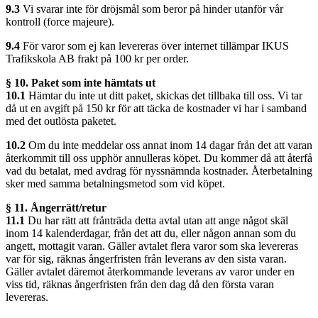
9.3
Vi svarar inte för dröjsmål som beror på hinder utanför vår
kontroll (force majeure).
9.4
För varor som ej kan levereras över internet tillämpar IKUS
Trafikskola AB frakt på 100 kr per order.
§ 10. Paket som inte hämtats ut
10.1
Hämtar du inte ut ditt paket, skickas det tillbaka till oss. Vi tar
då ut en avgift på 150 kr för att täcka de kostnader vi har i samband
med det outlösta paketet.
10.2
Om du inte meddelar oss annat inom 14 dagar från det att varan
återkommit till oss upphör annulleras köpet. Du kommer då att återfå
vad du betalat, med avdrag för nyssnämnda kostnader. Återbetalning
sker med samma betalningsmetod som vid köpet.
§ 11. Ångerrätt/retur
11.1
Du har rätt att frånträda detta avtal utan att ange något skäl
inom 14 kalenderdagar, från det att du, eller någon annan som du
angett, mottagit varan. Gäller avtalet flera varor som ska levereras
var för sig, räknas ångerfristen från leverans av den sista varan.
Gäller avtalet däremot återkommande leverans av varor under en
viss tid, räknas ångerfristen från den dag då den första varan
levereras.