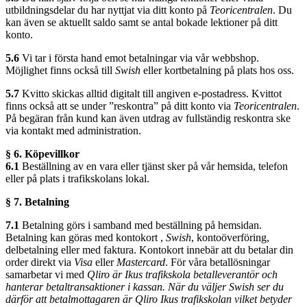
utbildningsdelar du har nyttjat via ditt konto på
Teoricentralen
. Du
kan även se aktuellt saldo samt se antal bokade lektioner på ditt
konto.
5.6
Vi tar i första hand emot betalningar via vår webbshop.
Möjlighet finns också till
Swish
eller kortbetalning på plats hos oss.
5.7
Kvitto skickas alltid digitalt till angiven e-postadress. Kvittot
finns också att se under ”reskontra” på ditt konto via
Teoricentralen
.
På begäran från kund kan även utdrag av fullständig reskontra ske
via kontakt med administration.
§ 6. Köpevillkor
6.1
Beställning av en vara eller tjänst sker på vår hemsida, telefon
eller på plats i trafikskolans lokal.
§ 7. Betalning
7.1
Betalning görs i samband med beställning på hemsidan.
Betalning kan göras med kontokort ,
Swish
, kontoöverföring,
delbetalning eller med faktura. Kontokort innebär att du betalar din
order direkt via
Visa
eller
Mastercard
. För våra betallösningar
samarbetar vi med
Qliro är Ikus trafikskola betalleverantör och
hanterar betaltransaktioner i kassan. När du väljer Swish ser du
därför att betalmottagaren är Qliro Ikus trafikskolan vilket betyder